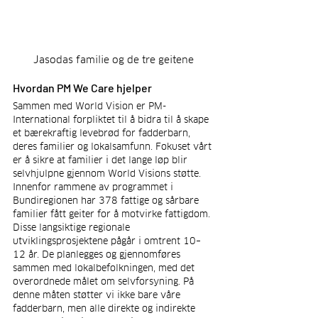
Jasodas familie og de tre geitene
Hvordan PM We Care hjelper
Sammen med World Vision er PM-
International forpliktet til å bidra til å skape 
et bærekraftig levebrød for fadderbarn, 
deres familier og lokalsamfunn. Fokuset vårt 
er å sikre at familier i det lange løp blir 
selvhjulpne gjennom World Visions støtte. 
Innenfor rammene av programmet i 
Bundiregionen har 378 fattige og sårbare 
familier fått geiter for å motvirke fattigdom. 
Disse langsiktige regionale 
utviklingsprosjektene pågår i omtrent 10–
12 år. De planlegges og gjennomføres 
sammen med lokalbefolkningen, med det 
overordnede målet om selvforsyning. På 
denne måten støtter vi ikke bare våre 
fadderbarn, men alle direkte og indirekte 