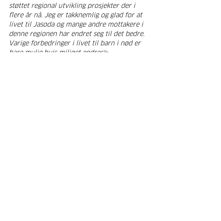
støttet regional utvikling prosjekter der i 
flere år nå. Jeg er takknemlig og glad for at 
livet til Jasoda og mange andre mottakere i 
denne regionen har endret seg til det bedre. 
Varige forbedringer i livet til barn i nød er 
bare mulig hvis miljøet endres!
»
Med sin veldedighetsstiftelse PM We Care 
har PM-International forpliktet seg til 
veldedige prosjekter i mer enn 20 år. Hvert 
FitLine-produkt som selges, gir barn en 
"Hour of Life" og bedre muligheter for 
fremtiden. Som den største 
bedriftssponsoren til World Vision støtter 
selskapet 2300 fadderbarn, deres familier 
og hele landsbysamfunn i mer enn 60 
regionale utviklingsprosjekter over hele 
verden, inkludert prosjekter i India, Peru og 
Kambodsja.
FitLine
PM-International
PM We Care
Charity
World Vision
fadderbarn
Bundi
dyrehold
PM We Care