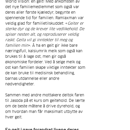
World Vision: en geit! Med ankomsten av 
det nye familiemedlemmet som også var 
deres aller første kjæledyr, begynte en 
spennende tid for familien. Ramlaxman var 
veldig glad for familietilskuddet: «
Geiter er 
sterke dyr og de krever lite vedlikehold. De 
spiser nesten alt, og reproduserer veldig 
raskt. Geita vil gi inntekter til meg og 
familien min
». Å ha en geit gir ikke bare 
næringsfull, kalsiumrik melk som også kan 
brukes til å lage ost, men gir også 
økonomiske fordeler. Ved å selge melk og 
ost kan familien skape viktige inntekter som 
de kan bruke til medisinsk behandling, 
barnas utdannelse eller andre 
nødvendigheter.
Sammen med andre mottakere deltok faren 
til Jasoda på et kurs om geitehold. De lærte 
om de beste måtene å drive dyrehold, og 
om hvordan man får maksimalt utbytte av 
hver geit.
En geit i gave forandret livene deres