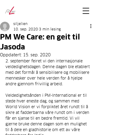
FitLineFacts
– bare facts
siljelien
10. sep. 2020
3 min lesing
PM We Care: en geit til
Jasoda
Oppdatert:
15. sep. 2020
2. september feiret vi den internasjonale 
veldedighetsdagen. Denne dagen ble etablert 
med det formål å sensibilisere og mobilisere 
mennesker over hele verden for å hjelpe 
andre gjennom frivillig arbeid.
Veldedighetsånden i PM-International er til 
stede hver eneste dag, og sammen med 
World Vision er vi forpliktet året rundt til å 
sikre at fadderbarna våre rundt om i verden 
får en sjanse til en bedre fremtid. Vi vil 
gjerne bruke denne dagen som en mulighet 
til å dele en gladhistorie om ett av våre 