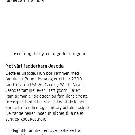
fadderbarn fra India.
Jasoda og de nyfødte geitekillingene
Møt vårt fadderbarn Jasoda
Dette er Jasoda. Hun bor sammen med 
familien i Bundi, India og er ett av 2300 
fadderbarn i PM We Care og World Vision. 
Jasodas familie lever i fattigdom. Faren 
Ramlaxman er skredder og familiens eneste 
forsørger. Inntekten var så lav at de knapt 
kunne fø familien og samtidig betale husleie. 
De hadde heller ingen mulighet til å ha et 
sunt og godt kosthold.
En dag fikk familien en overraskelse fra 