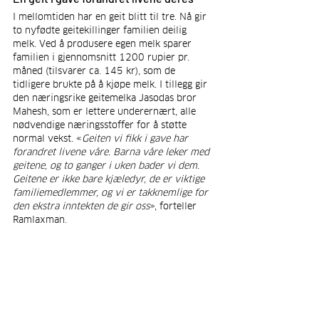
I mellomtiden har en geit blitt til tre. Nå gir 
to nyfødte geitekillinger familien deilig 
melk. Ved å produsere egen melk sparer 
familien i gjennomsnitt 1200 rupier pr. 
måned (tilsvarer ca. 145 kr), som de 
tidligere brukte på å kjøpe melk. I tillegg gir 
den næringsrike geitemelka Jasodas bror 
Mahesh, som er lettere underernært, alle 
nødvendige næringsstoffer for å støtte 
normal vekst. «
Geiten vi fikk i gave har 
forandret livene våre. Barna våre leker med 
geitene, og to ganger i uken bader vi dem. 
Geitene er ikke bare kjæledyr, de er viktige 
familiemedlemmer, og vi er takknemlige for 
den ekstra inntekten de gir oss
», forteller 
Ramlaxman.