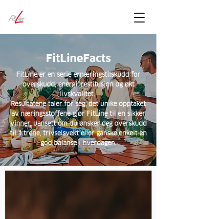
FitLineFacts
– bare facts
FitLineFacts
FitLine er en serie ernæringstilskudd for
overskudd, energi, restitusjon og økt
livskvalitet.
Resultatene taler for seg; det unike opptaket
av næringsstoffene gjør FitLine til en sikker
vinner, uansett om du ønsker deg overskudd
til å trene, trivselsvekt eller ganske enkelt en
god balanse i hverdagen.