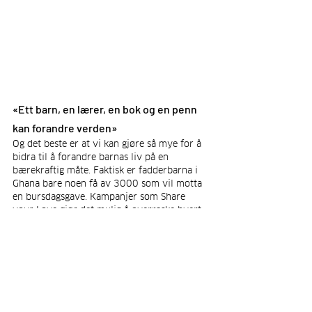
«Ett barn, en lærer, en bok og en penn 
kan forandre verden»
Og det beste er at vi kan gjøre så mye for å 
bidra til å forandre barnas liv på en 
bærekraftig måte. Faktisk er fadderbarna i 
Ghana bare noen få av 3000 som vil motta 
en bursdagsgave. Kampanjer som Share 
your Love gjør det mulig å overraske hvert 
fadderbarn med en bursdagsgave ved å 
kjøpe en t-skjorte. Videre inkluderer hvert 
produkt som selges av PM-International et 
beregnet beløp som automatisk doneres til 
prosjekter som det i Ghana. Og dette ville 
ikke være mulig uten bidrag fra kunder og 
Teampartnere verden over. Noen sponser et 