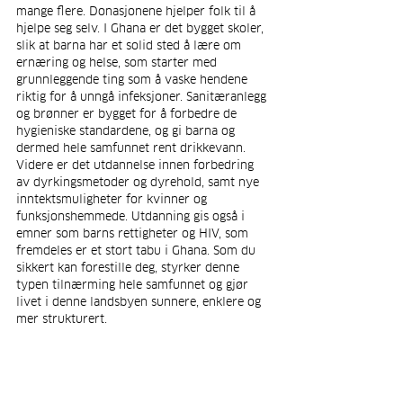
mange flere. Donasjonene hjelper folk til å 
hjelpe seg selv. I Ghana er det bygget skoler, 
slik at barna har et solid sted å lære om 
ernæring og helse, som starter med 
grunnleggende ting som å vaske hendene 
riktig for å unngå infeksjoner. Sanitæranlegg 
og brønner er bygget for å forbedre de 
hygieniske standardene, og gi barna og 
dermed hele samfunnet rent drikkevann. 
Videre er det utdannelse innen forbedring 
av dyrkingsmetoder og dyrehold, samt nye 
inntektsmuligheter for kvinner og 
funksjonshemmede. Utdanning gis også i 
emner som barns rettigheter og HIV, som 
fremdeles er et stort tabu i Ghana. Som du 
sikkert kan forestille deg, styrker denne 
typen tilnærming hele samfunnet og gjør 
livet i denne landsbyen sunnere, enklere og 
mer strukturert.