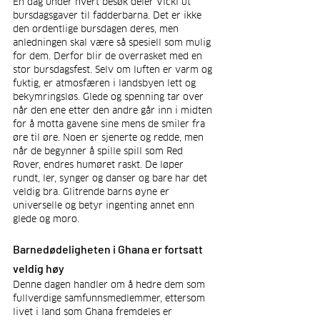
En dag under hvert besøk deler Vicki ut 
bursdagsgaver til fadderbarna. Det er ikke 
den ordentlige bursdagen deres, men 
anledningen skal være så spesiell som mulig 
for dem. Derfor blir de overrasket med en 
stor bursdagsfest. Selv om luften er varm og 
fuktig, er atmosfæren i landsbyen lett og 
bekymringsløs. Glede og spenning tar over 
når den ene etter den andre går inn i midten 
for å motta gavene sine mens de smiler fra 
øre til øre. Noen er sjenerte og redde, men 
når de begynner å spille spill som Red 
Rover, endres humøret raskt. De løper 
rundt, ler, synger og danser og bare har det 
veldig bra. Glitrende barns øyne er 
universelle og betyr ingenting annet enn 
glede og moro.
Barnedødeligheten i Ghana er fortsatt 
veldig høy
Denne dagen handler om å hedre dem som 
fullverdige samfunnsmedlemmer, ettersom 
livet i land som Ghana fremdeles er 