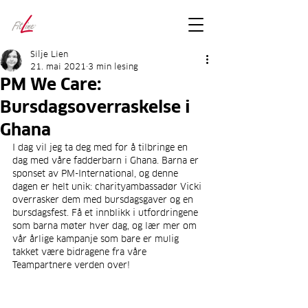
FitLineFacts
– bare facts
Silje Lien
21. mai 2021
3 min lesing
PM We Care:
Bursdagsoverraskelse i
Ghana
I dag vil jeg ta deg med for å tilbringe en 
dag med våre fadderbarn i Ghana. Barna er 
sponset av PM-International, og denne 
dagen er helt unik: charityambassadør Vicki 
overrasker dem med bursdagsgaver og en 
bursdagsfest. Få et innblikk i utfordringene 
som barna møter hver dag, og lær mer om 
vår årlige kampanje som bare er mulig 
takket være bidragene fra våre 
Teampartnere verden over!