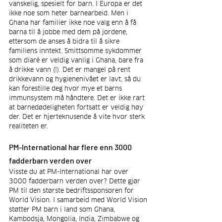
vanskelig, spesielt for barn. I Europa er det 
ikke noe som heter barnearbeid. Men i 
Ghana har familier ikke noe valg enn å få 
barna til å jobbe med dem på jordene, 
ettersom de anses å bidra til å sikre 
familiens inntekt. Smittsomme sykdommer 
som diaré er veldig vanlig i Ghana, bare fra 
å drikke vann (!). Det er mangel på rent 
drikkevann og hygienenivået er lavt, så du 
kan forestille deg hvor mye et barns 
immunsystem må håndtere. Det er ikke rart 
at barnedødeligheten fortsatt er veldig høy 
der. Det er hjerteknusende å vite hvor sterk 
realiteten er.
PM-International har flere enn 3000 
fadderbarn verden over
Visste du at PM-International har over 
3000 fadderbarn verden over? Dette gjør 
PM til den største bedriftssponsoren for 
World Vision. I samarbeid med World Vision 
støtter PM barn i land som Ghana, 
Kambodsja, Mongolia, India, Zimbabwe og 