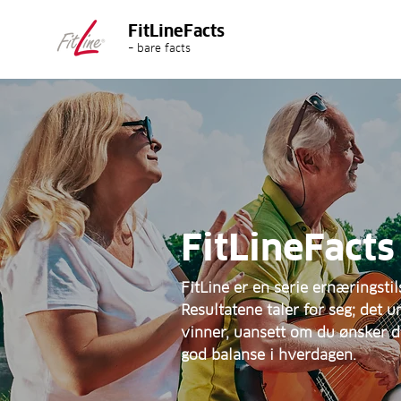
FitLineFacts
– bare facts
FitLineFacts
FitLine er en serie ernæringstil
Resultatene taler for seg; det u
vinner, uansett om du ønsker de
god balanse i hverdagen.