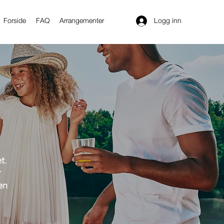
Logg inn
Forside
FAQ
Arrangementer
et.
r
en