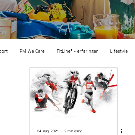
port
PM We Care
FitLine® – erfaringer
Lifestyle
tips
Nyheter
Videoinspirasjon
24. aug. 2021
2 min lesing