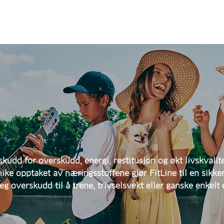
skudd for overskudd, energi, restitusjon og økt livskvalit
nike opptaket av næringsstoffene gjør FitLine til en sikke
g overskudd til å trene, trivselsvekt eller ganske enkelt 