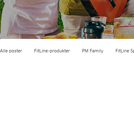
Alle poster
FitLine-produkter
PM Family
FitLine S
Shape Challenge
Facts
FitLine-tips
Julegave