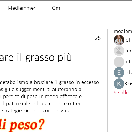
Medlemmer
Om
medle
joh
Je
re il grasso più 
inf
info.tv
Ed
metabolismo a bruciare il grasso in eccesso 
Kri
sigli e suggerimenti ti aiuteranno a 
Se alle
i perdita di peso in modo efficace e 
il potenziale del tuo corpo e ottieni 
re strategie sicure e comprovate.