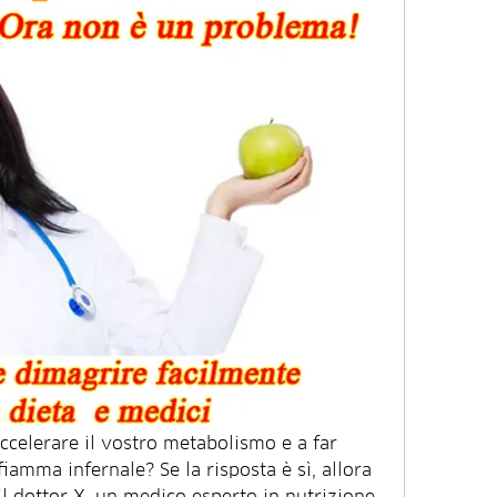
accelerare il vostro metabolismo e a far 
iamma infernale? Se la risposta è sì, allora 
il dottor X, un medico esperto in nutrizione 