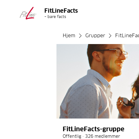
FitLineFacts
– bare facts
Hjem
Grupper
FitLineFa
FitLineFacts-gruppe
Offentlig
·
326 medlemmer