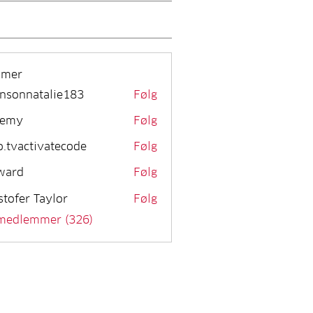
mmer
nsonnatalie183
Følg
remy
Følg
o.tvactivatecode
Følg
activatecode
ward
Følg
stofer Taylor
Følg
 medlemmer (326)