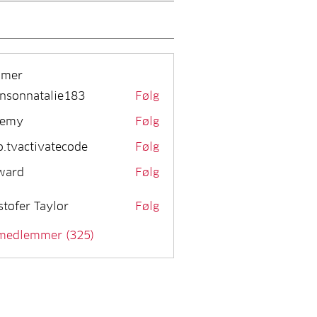
mmer
nsonnatalie183
Følg
remy
Følg
o.tvactivatecode
Følg
activatecode
ward
Følg
stofer Taylor
Følg
 medlemmer (325)