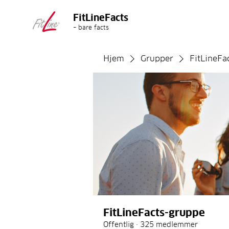
FitLineFacts
– bare facts
Hjem
Grupper
FitLineFa
FitLineFacts-gruppe
Offentlig
·
325 medlemmer