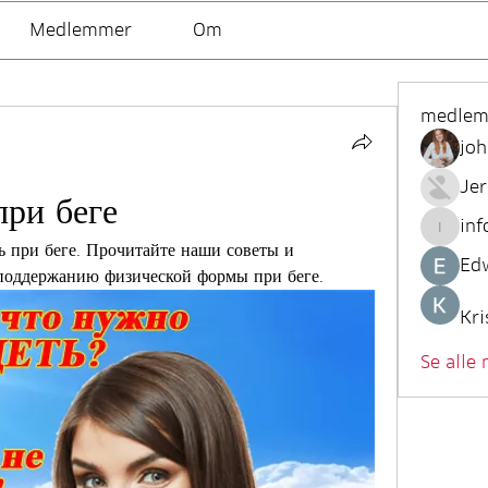
Medlemmer
Om
medle
joh
Je
при беге
inf
info.tv
ь при беге. Прочитайте наши советы и 
Ed
поддержанию физической формы при беге.
Kri
Se alle