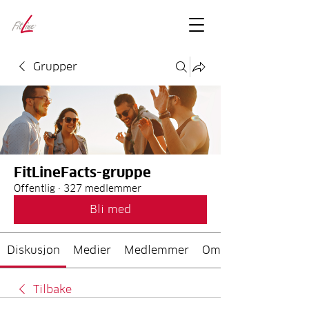
FitLineFacts
– bare facts
Grupper
FitLineFacts-gruppe
Offentlig
·
327 medlemmer
Bli med
Diskusjon
Medier
Medlemmer
Om
Tilbake