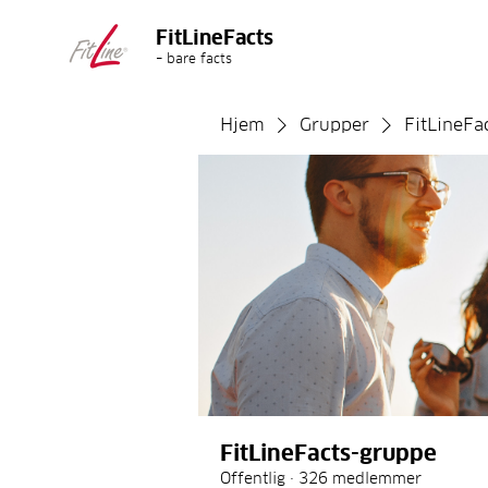
FitLineFacts
– bare facts
Hjem
Grupper
FitLineFa
FitLineFacts-gruppe
Offentlig
·
326 medlemmer