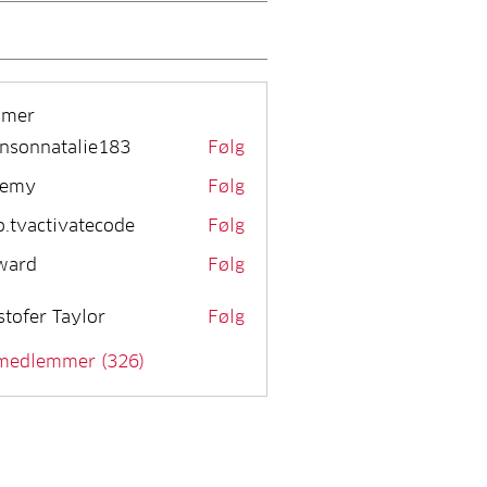
mmer
nsonnatalie183
Følg
remy
Følg
o.tvactivatecode
Følg
activatecode
ward
Følg
stofer Taylor
Følg
 medlemmer (326)