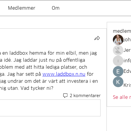
Medlemmer
Om
medle
joh
Je
ra en laddbox hemma för min elbil, men jag 
 idé. Jag laddar just nu på offentliga 
inf
info.tv
oblem med att hitta lediga platser, och 
Ed
a. Jag har sett på 
www.laddbox.n.nu
 för 
ag undrar om det är värt att investera i en 
Kri
mig utan. Vad tycker ni?
2 kommentarer
Se alle