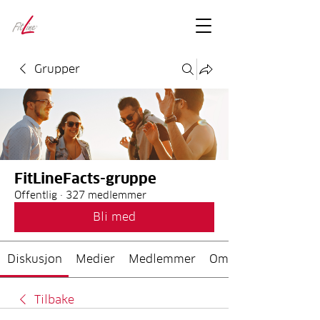
FitLineFacts
– bare facts
Grupper
FitLineFacts-gruppe
Offentlig
·
327 medlemmer
Bli med
Diskusjon
Medier
Medlemmer
Om
Tilbake