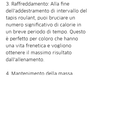
3. Raffreddamento: Alla fine 
dell'addestramento di intervallo del 
tapis roulant, puoi bruciare un 
numero significativo di calorie in 
un breve periodo di tempo. Questo 
è perfetto per coloro che hanno 
una vita frenetica e vogliono 
ottenere il massimo risultato 
dall'allenamento.
4. Mantenimento della massa 
muscolare: A differenza di altri 
metodi di allenamento 
cardio,Addestramento di intervallo 
del tapis roulant per bruciare i 
grassi
L'addestramento di intervallo del 
tapis roulant è diventato sempre 