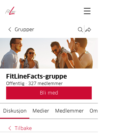
FitLineFacts
– bare facts
Grupper
FitLineFacts-gruppe
Offentlig
·
327 medlemmer
Bli med
Diskusjon
Medier
Medlemmer
Om
Tilbake