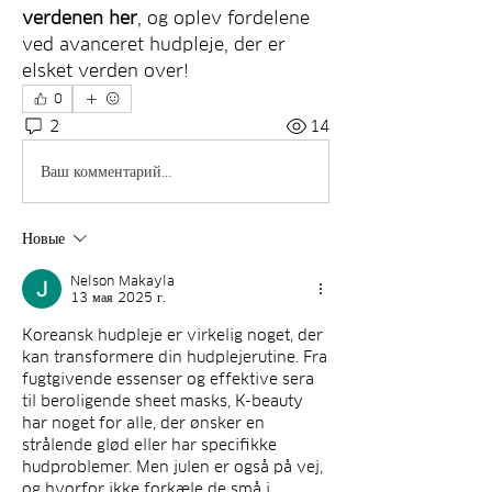
verdenen her
, og oplev fordelene 
ved avanceret hudpleje, der er 
elsket verden over!
0
2
14
Ваш комментарий...
Новые
Nelson Makayla
13 мая 2025 г.
Koreansk hudpleje er virkelig noget, der 
kan transformere din hudplejerutine. Fra 
fugtgivende essenser og effektive sera 
til beroligende sheet masks, K-beauty 
har noget for alle, der ønsker en 
strålende glød eller har specifikke 
hudproblemer. Men julen er også på vej, 
og hvorfor ikke forkæle de små i 