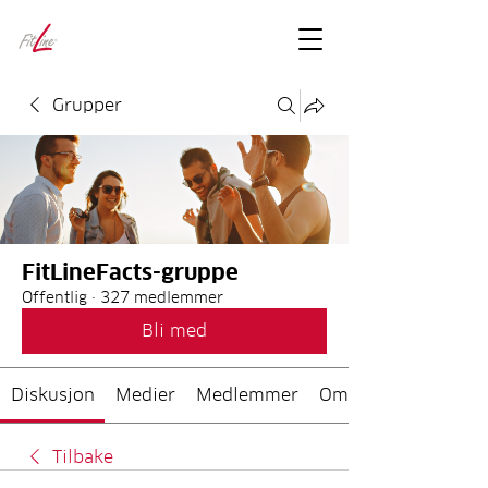
FitLineFacts
– bare facts
Grupper
FitLineFacts-gruppe
Offentlig
·
327 medlemmer
Bli med
Diskusjon
Medier
Medlemmer
Om
Tilbake