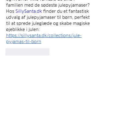
familien med de sødeste julepyjamaser? 
Hos 
SillySanta.dk
 finder du et fantastisk 
udvalg af julepyjamaser til børn, perfekt 
til at sprede juleglæde og skabe magiske 
øjeblikke i julen: 
https://sillysanta.dk/collections/jule-
pyjamas-til-born
Лайк
Ответить
Показать больше комментариев
Om
Velkommen til gruppen! Du kan få
kontakt med andre medlemmer
...
Les mer
medlemmer
johnsonnatalie183
Følg