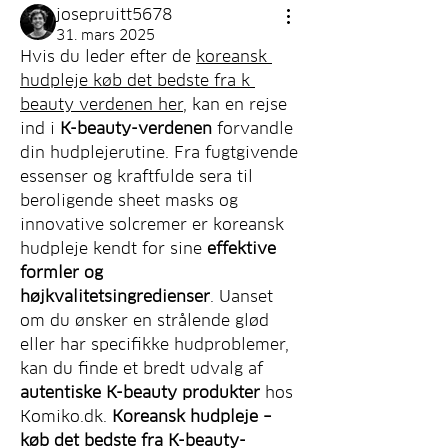
josepruitt5678
31. mars 2025
Hvis du leder efter de 
koreansk 
hudpleje køb det bedste fra k 
beauty verdenen her
, kan en rejse 
ind i 
K-beauty-verdenen
 forvandle 
din hudplejerutine. Fra fugtgivende 
essenser og kraftfulde sera til 
beroligende sheet masks og 
innovative solcremer er koreansk 
hudpleje kendt for sine 
effektive 
formler og 
højkvalitetsingredienser
. Uanset 
om du ønsker en strålende glød 
eller har specifikke hudproblemer, 
kan du finde et bredt udvalg af 
autentiske K-beauty produkter
 hos 
Komiko.dk. 
Koreansk hudpleje – 
køb det bedste fra K-beauty-