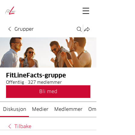
FitLineFacts
– bare facts
Grupper
FitLineFacts-gruppe
Offentlig
·
327 medlemmer
Bli med
Diskusjon
Medier
Medlemmer
Om
Tilbake