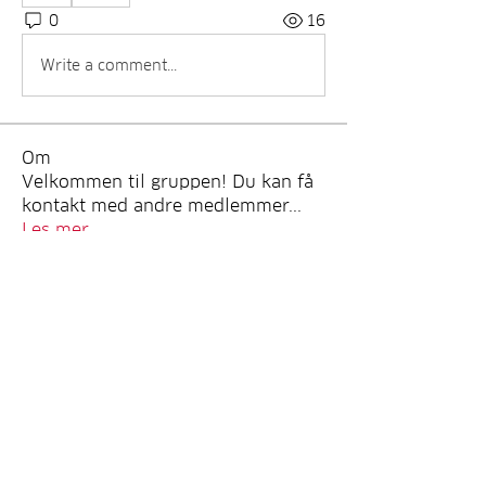
0
16
Write a comment...
Om
Velkommen til gruppen! Du kan få
kontakt med andre medlemmer
...
Les mer
medlemmer
johnsonnatalie183
Følg
Jeremy
Følg
info.tvactivatecode
Følg
info.tvactivatecode
Edward
Følg