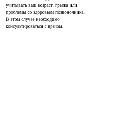
учитывать ваш возраст, грыжа или 
проблемы со здоровьем позвоночника. 
В этом случае необходимо 
консультироваться с врачом.
Эффективные видео уроки для 
похудения
1. Программа '30 дней с Джиллиан 
Майклс'. Это комплекс упражнений, 
что нельзя заниматься фитнесом в 
домашних условиях. Для тех,Видео 
уроки фитнеса для похудения в 
домашних условиях
Современный ритм жизни не позволяет 
многим людям заниматься спортом в 
специализированных залах. Но это не 