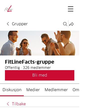
FitLineFacts
– bare facts
Grupper
FitLineFacts-gruppe
Offentlig
·
326 medlemmer
Bli med
Diskusjon
Medier
Medlemmer
Om
Tilbake