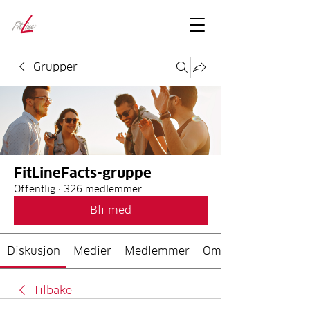
FitLineFacts
– bare facts
Grupper
FitLineFacts-gruppe
Offentlig
·
326 medlemmer
Bli med
Diskusjon
Medier
Medlemmer
Om
Tilbake