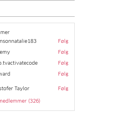
mmer
nsonnatalie183
Følg
remy
Følg
o.tvactivatecode
Følg
activatecode
ward
Følg
stofer Taylor
Følg
 medlemmer (326)