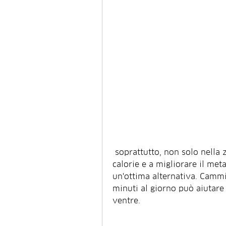
 soprattutto, non solo nella zona del ventre. Correre aiuta a bruciare 
calorie e a migliorare il met
un'ottima alternativa. Camm
minuti al giorno può aiutare 
ventre.