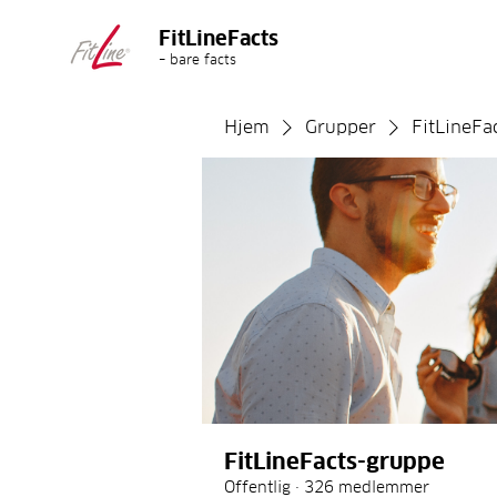
FitLineFacts
– bare facts
Hjem
Grupper
FitLineFa
FitLineFacts-gruppe
Offentlig
·
326 medlemmer