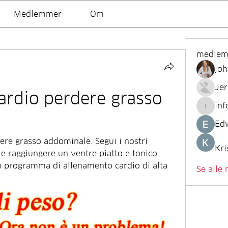
Medlemmer
Om
medle
joh
Je
rdio perdere grasso 
inf
info.tv
Ed
re grasso addominale. Segui i nostri 
Kri
 e raggiungere un ventre piatto e tonico. 
un programma di allenamento cardio di alta 
Se alle