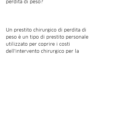
perdita di peso?
Un prestito chirurgico di perdita di 
peso è un tipo di prestito personale 
utilizzato per coprire i costi 
dell'intervento chirurgico per la 
perdita di peso. Questi prestiti 
sono disponibili per le persone che 
non possono permettersi di pagare 
l'intervento chirurgico di tasca 
propria.
Chi può richiedere un prestito 
chirurgico di perdita di peso?