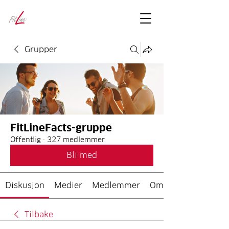
FitLineFacts
– bare facts
Grupper
FitLineFacts-gruppe
Offentlig
·
327 medlemmer
Bli med
Diskusjon
Medier
Medlemmer
Om
Tilbake