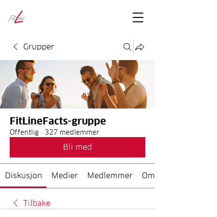
FitLineFacts
– bare facts
Grupper
FitLineFacts-gruppe
Offentlig
·
327 medlemmer
Bli med
Diskusjon
Medier
Medlemmer
Om
Tilbake