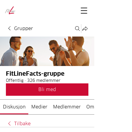
FitLineFacts
– bare facts
Grupper
FitLineFacts-gruppe
Offentlig
·
326 medlemmer
Bli med
Diskusjon
Medier
Medlemmer
Om
Tilbake