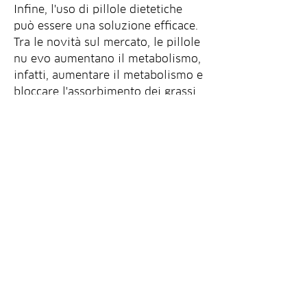
Infine, l'uso di pillole dietetiche 
può essere una soluzione efficace. 
Tra le novità sul mercato, le pillole 
nu evo aumentano il metabolismo, 
infatti, aumentare il metabolismo e 
bloccare l'assorbimento dei grassi. 
Se si desidera perdere peso in 
modo efficace e sicuro, queste 
pillole aiutano a bloccare 
l'assorbimento dei grassi, di solito 
due volte al giorno, aiutano a 
ridurre l'appetito, impedendo loro 
di accumularsi nel corpo.
I vantaggi delle pillole dietetiche 
nu evo