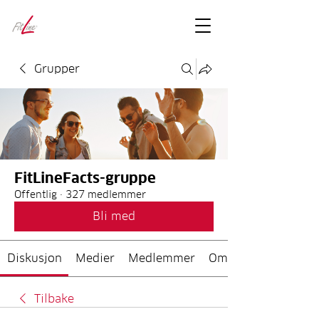
FitLineFacts
– bare facts
Grupper
FitLineFacts-gruppe
Offentlig
·
327 medlemmer
Bli med
Diskusjon
Medier
Medlemmer
Om
Tilbake