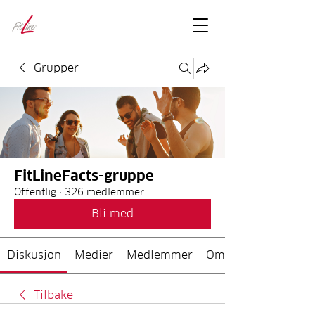
FitLineFacts
– bare facts
Grupper
FitLineFacts-gruppe
Offentlig
·
326 medlemmer
Bli med
Diskusjon
Medier
Medlemmer
Om
Tilbake