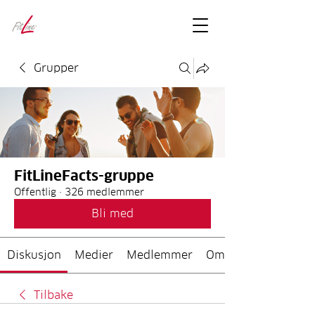
FitLineFacts
– bare facts
Grupper
FitLineFacts-gruppe
Offentlig
·
326 medlemmer
Bli med
Diskusjon
Medier
Medlemmer
Om
Tilbake