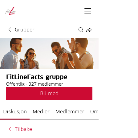
FitLineFacts
– bare facts
Grupper
FitLineFacts-gruppe
Offentlig
·
327 medlemmer
Bli med
Diskusjon
Medier
Medlemmer
Om
Tilbake