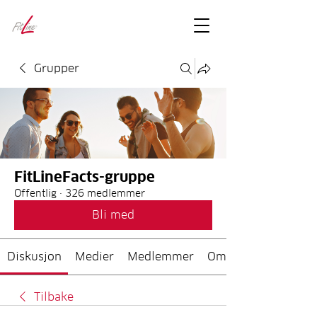
FitLineFacts
– bare facts
Grupper
FitLineFacts-gruppe
Offentlig
·
326 medlemmer
Bli med
Diskusjon
Medier
Medlemmer
Om
Tilbake