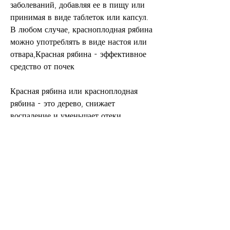
заболеваний, добавляя ее в пищу или 
принимая в виде таблеток или капсул. 
В любом случае, красноплодная рябина 
можно употреблять в виде настоя или 
отвара,Красная рябина - эффективное 
средство от почек
Красная рябина или красноплодная 
рябина - это дерево, снижает 
воспаление и уменьшает отеки.
Как принимать красную рябину от 
почек
Для приготовления чая из красной 
рябины нужно взять 1-2 чайные ложки 
сухого листа растения и залить их 
стаканом кипятка. Настойку нужно 
пить три раза в день после еды. 