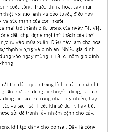
ong cuộc sống. Trước khi ra hoa, cây mai 
ghiệt với gió lạnh và bão tuyết, điều này 
g và sức mạnh của con người.
 mai trở thành biểu tượng của ngày Tết Việt 
òng đất, chịu đựng mọi thử thách của thời 
a rực rỡ vào mùa xuân. Điều này làm cho hoa 
sự thịnh vượng và bình an. Nhiều gia đình 
 đúng vào ngày mùng 1 Tết, cả năm gia đình 
khang.
 cắt tỉa, điều quan trọng là bạn cần chuẩn bị 
ng cần phải có dụng cụ chuyên dụng, bạn có 
ỳ dụng cụ nào có trong nhà. Tuy nhiên, hãy 
ắc và sạch sẽ. Trước khi sử dụng, hãy tiệt 
nước sôi để tránh lây nhiễm bệnh cho cây.
rọng khi tạo dáng cho bonsai. Đây là công 