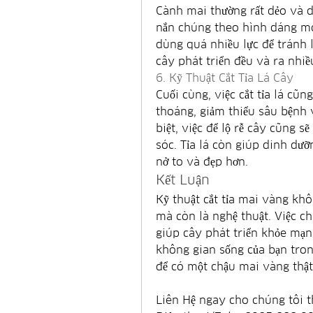
Cành mai thường rất dẻo và d
nắn chúng theo hình dáng mo
dùng quá nhiều lực để tránh l
cây phát triển đều và ra nhiề
6. Kỹ Thuật Cắt Tỉa Lá Cây
Cuối cùng, việc cắt tỉa lá cũn
thoáng, giảm thiểu sâu bệnh 
biệt, việc để lộ rễ cây cũng s
sóc. Tỉa lá còn giúp dinh dưỡ
nở to và đẹp hơn.
Kết Luận
Kỹ thuật cắt tỉa mai vàng khô
mà còn là nghệ thuật. Việc ch
giúp cây phát triển khỏe mạn
không gian sống của bạn tron
để có một chậu mai vàng thậ
Liên Hệ ngay cho chúng tôi t