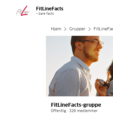
FitLineFacts
– bare facts
Hjem
Grupper
FitLineFa
FitLineFacts-gruppe
Offentlig
·
326 medlemmer