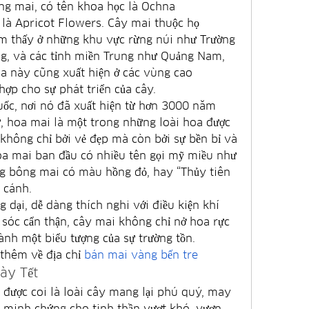
ng mai, có tên khoa học là Ochna 
 là Apricot Flowers. Cây mai thuộc họ 
m thấy ở những khu vực rừng núi như Trường 
g, và các tỉnh miền Trung như Quảng Nam, 
 này cũng xuất hiện ở các vùng cao 
hợp cho sự phát triển của cây.
ốc, nơi nó đã xuất hiện từ hơn 3000 năm 
sử, hoa mai là một trong những loài hoa được 
không chỉ bởi vẻ đẹp mà còn bởi sự bền bỉ và 
oa mai ban đầu có nhiều tên gọi mỹ miều như 
g bông mai có màu hồng đỏ, hay “Thủy tiên 
 cánh.
 dại, dễ dàng thích nghi với điều kiện khí 
sóc cẩn thận, cây mai không chỉ nở hoa rực 
hành một biểu tượng của sự trường tồn.
hêm về địa chỉ 
bán mai vàng bến tre
ày Tết
 được coi là loài cây mang lại phú quý, may 
à minh chứng cho tinh thần vượt khó, vươn 