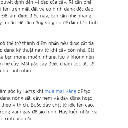
uyết định đến vẻ đẹp của cây. Rễ cần phải 
i lên trên mặt đất và có hình dáng độc đáo 
Để làm được điều này, bạn cần nhẹ nhàng 
 ý muốn. Rễ cần cứng và giòn để đảm bảo tính 
có thể trở thành điểm nhấn nếu được cắt tỉa 
 dụng kỹ thuật này từ khi cây còn nhỏ. Cắt 
mà bạn mong muốn, nhưng lưu ý không nên 
m hư cây. Một gốc cây được chăm sóc tốt sẽ 
u hút ánh nhìn.
ăm sóc kỹ lưỡng khi 
mua mai vàng
 để tạo 
 dụng nòng sắt, cây nêm và dây đồng hoặc 
heo ý thích. Buộc dây chặt từ gốc lên cao, 
 trong vài ngày để tạo hình. Hãy kiên nhẫn và 
 trình uốn nắn.