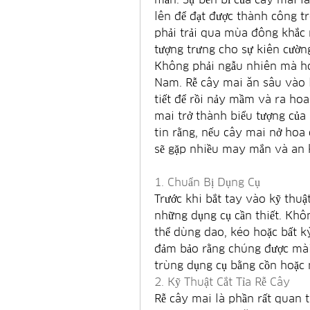
lên để đạt được thành công tr
phải trải qua mùa đông khắc n
tượng trưng cho sự kiên cườn
Không phải ngẫu nhiên mà hoa
Nam. Rễ cây mai ăn sâu vào l
tiết để rồi nảy mầm và ra ho
mai trở thành biểu tượng của 
tin rằng, nếu cây mai nở hoa
sẽ gặp nhiều may mắn và an 
1. Chuẩn Bị Dụng Cụ
Trước khi bắt tay vào kỹ thuật
những dụng cụ cần thiết. Khô
thể dùng dao, kéo hoặc bất k
đảm bảo rằng chúng được mài s
trùng dụng cụ bằng cồn hoặc 
2. Kỹ Thuật Cắt Tỉa Rễ Cây
Rễ cây mai là phần rất quan t