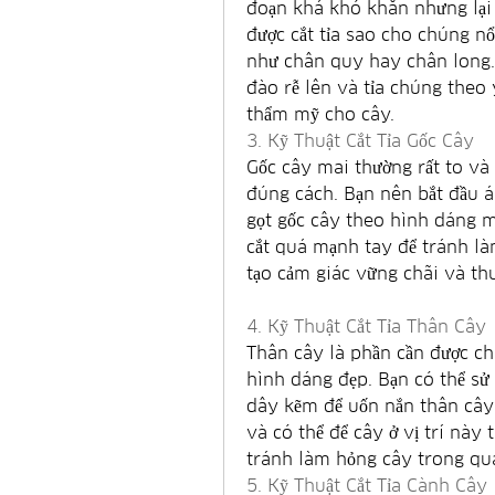
đoạn khá khó khăn nhưng lại q
được cắt tỉa sao cho chúng nổ
như chân quy hay chân long. 
đào rễ lên và tỉa chúng theo
thẩm mỹ cho cây.
3. Kỹ Thuật Cắt Tỉa Gốc Cây
Gốc cây mai thường rất to và 
đúng cách. Bạn nên bắt đầu áp
gọt gốc cây theo hình dáng 
cắt quá mạnh tay để tránh là
tạo cảm giác vững chãi và th
4. Kỹ Thuật Cắt Tỉa Thân Cây
Thân cây là phần cần được ch
hình dáng đẹp. Bạn có thể sử
dây kẽm để uốn nắn thân cây t
và có thể để cây ở vị trí này
tránh làm hỏng cây trong quá
5. Kỹ Thuật Cắt Tỉa Cành Cây