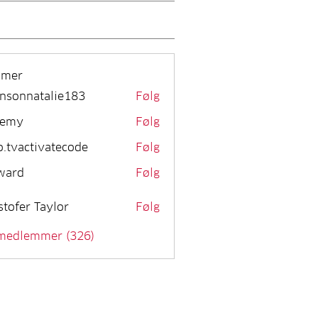
mmer
nsonnatalie183
Følg
remy
Følg
o.tvactivatecode
Følg
activatecode
ward
Følg
stofer Taylor
Følg
 medlemmer (326)