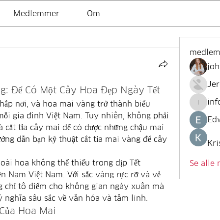
Medlemmer
Om
medle
joh
Je
ng: Để Có Một Cây Hoa Đẹp Ngày Tết
inf
hắp nơi, và hoa mai vàng trở thành biểu 
info.tv
mỗi gia đình Việt Nam. Tuy nhiên, không phải 
Ed
à cắt tỉa cây mai để có được những chậu mai 
ướng dẫn bạn kỹ thuật cắt tỉa mai vàng để cây 
Kri
ài hoa không thể thiếu trong dịp Tết 
Se alle
ền Nam Việt Nam. Với sắc vàng rực rỡ và vẻ 
g chỉ tô điểm cho không gian ngày xuân mà 
 nghĩa sâu sắc về văn hóa và tâm linh.
 Của Hoa Mai