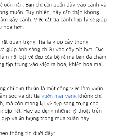
ễ uốn nắn. Bạn chỉ cần quấn dây vào cành và 
ng muốn. Tuy nhiên, hãy cẩn thận không 
àm gãy cành. Việc cắt tỉa cành hợp lý sẽ giúp 
u hoa hơn.
g rất quan trọng. Tỉa lá giúp cây thông 
và giúp ánh sáng chiếu vào cây tốt hơn. Đặc 
ẽ làm nổi bật vẻ đẹp của bộ rễ mà bạn đã chăm 
ng tập trung vào việc ra hoa, khiến hoa mai 
ng chỉ đơn thuần là một công việc làm vườn 
ăm sóc và cắt tỉa 
vườn mai vàng
 không chỉ 
h, mà còn mang lại vẻ đẹp sang trọng cho 
g dịp Tết. Hãy áp dụng những kỹ thuật trên 
t đẹp và ấn tượng trong mùa xuân này!
heo thông tin dưới đây: