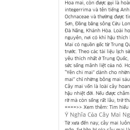
Hoa mai, còn được gọi là hoà
integerrima và tên tiếng Anh
Ochnaceae và thường được tì
Sơn, Đồng bằng sông Cửu Lon
Đà Nẵng, Khánh Hòa. Loài hoa
nguyên, nơi có khí hậu thích 
Mai có nguồn gốc từ Trung Qu
trước. Theo các tài liệu lịch 
yêu thích nhất ở Trung Quốc, 
sức sống mãnh liệt của nó. H
“Yên chi mai” dành cho nhữn
mai” chỉ những bông mai sáu
Cây mai vốn là loài cây hoang
hậu nhiệt đới. Nếu được chăm 
rỡ mà còn sống rất lâu, trở t
====>> Xem thêm: Tìm hiểu t
Ý Nghĩa Của Cây Mai Ng
Từ xưa đến nay, cây mai luôn
mắn. Sự bền bỉ của cây mai l