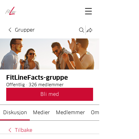
FitLineFacts
– bare facts
Grupper
FitLineFacts-gruppe
Offentlig
·
326 medlemmer
Bli med
Diskusjon
Medier
Medlemmer
Om
Tilbake