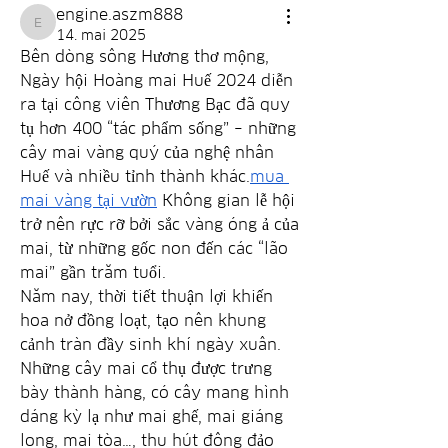
engine.aszm888
engine.aszm888
14. mai 2025
Bên dòng sông Hương thơ mộng, 
Ngày hội Hoàng mai Huế 2024 diễn 
ra tại công viên Thương Bạc đã quy 
tụ hơn 400 “tác phẩm sống” – những 
cây mai vàng quý của nghệ nhân 
Huế và nhiều tỉnh thành khác.
mua 
mai vàng tại vườn
 Không gian lễ hội 
trở nên rực rỡ bởi sắc vàng óng ả của 
mai, từ những gốc non đến các “lão 
mai” gần trăm tuổi.
Năm nay, thời tiết thuận lợi khiến 
hoa nở đồng loạt, tạo nên khung 
cảnh tràn đầy sinh khí ngày xuân. 
Những cây mai cổ thụ được trưng 
bày thành hàng, có cây mang hình 
dáng kỳ lạ như mai ghế, mai giáng 
long, mai tòa…, thu hút đông đảo 