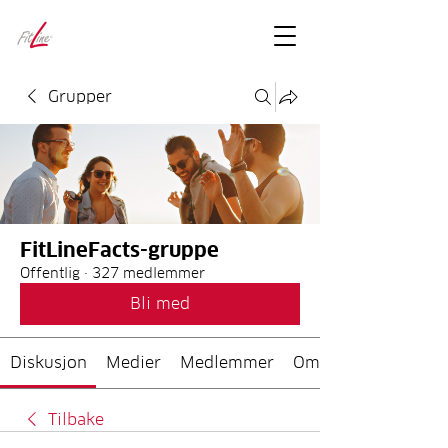
FitLineFacts
– bare facts
Grupper
FitLineFacts-gruppe
Offentlig
·
327 medlemmer
Bli med
Diskusjon
Medier
Medlemmer
Om
Tilbake