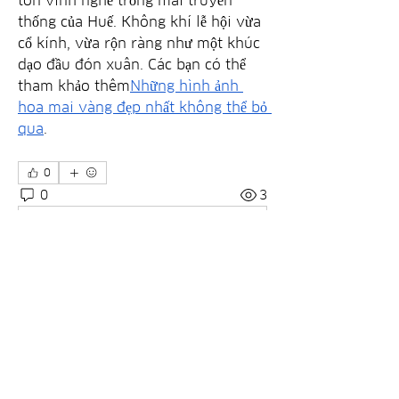
tôn vinh nghề trồng mai truyền 
thống của Huế. Không khí lễ hội vừa 
cổ kính, vừa rộn ràng như một khúc 
dạo đầu đón xuân. Các bạn có thể 
tham khảo thêm
Những hình ảnh 
hoa mai vàng đẹp nhất không thể bỏ 
qua
.
0
0
3
Write a comment...
Om
Velkommen til gruppen! Du kan få
kontakt med andre medlemmer
...
Les mer