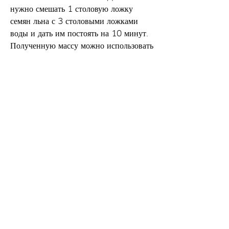
нужно смешать 1 столовую ложку 
семян льна с 3 столовыми ложками 
воды и дать им постоять на 10 минут. 
Полученную массу можно использовать 
в качестве заменителя яичного белка 
при приготовлении блюд.
В каких количествах следует 
употреблять семена льна?
Несмотря на то, следует использовать 
их с умеренностью. Дозировка может 
варьироваться в зависимости от 
индивидуальных потребностей и целей.
Оптимальное количество семян льна 
для похудения составляет 1-2 столовые 
ложки в день. Однако, йогурты, 