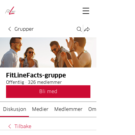
FitLineFacts
– bare facts
Grupper
FitLineFacts-gruppe
Offentlig
·
326 medlemmer
Bli med
Diskusjon
Medier
Medlemmer
Om
Tilbake