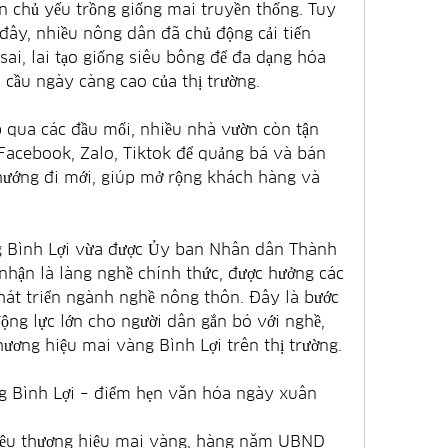
n chủ yếu trồng giống mai truyền thống. Tuy 
ây, nhiều nông dân đã chủ động cải tiến 
ai, lai tạo giống siêu bông để đa dạng hóa 
cầu ngày càng cao của thị trường.
p qua các đầu mối, nhiều nhà vườn còn tận 
acebook, Zalo, Tiktok để quảng bá và bán 
hướng đi mới, giúp mở rộng khách hàng và 
g Bình Lợi vừa được Ủy ban Nhân dân Thành 
hận là làng nghề chính thức, được hưởng các 
hát triển ngành nghề nông thôn. Đây là bước 
ộng lực lớn cho người dân gắn bó với nghề, 
hương hiệu mai vàng Bình Lợi trên thị trường.
 Bình Lợi – điểm hẹn văn hóa ngày xuân
hiệu thương hiệu mai vàng, hàng năm UBND 