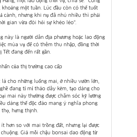
 Hằng, một lao động thời vụ, chia sẻ: “Công 
ng khoảng một tuần. Lúc đầu còn có thể tuốt 
 cành, nhưng khi nụ đã nhú nhiều thì phải 
hời gian vừa đòi hỏi sự khéo léo”.
 này là người dân địa phương hoặc lao động 
việc mùa vụ để có thêm thu nhập, đồng thời 
 Tết đang đến rất gần.
hấn của thị trường cao cấp
 lá cho những luống mai, ở nhiều vườn lớn, 
ghề đang tỉ mỉ tháo dây kẽm, tạo dáng cho 
oại mai này thường được chăm sóc kỹ lưỡng 
iều dáng thế độc đáo mang ý nghĩa phong 
 thọ, hưng thịnh.
ít hơn so với mai trồng đất, nhưng lại được 
 chuộng. Giá mỗi chậu bonsai dao động từ 