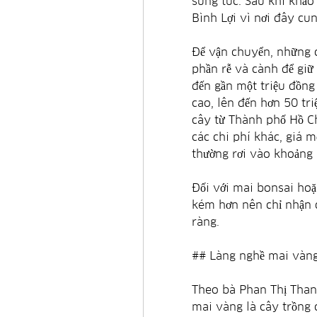
sung túc. Sau khi khảo 
Bình Lợi vì nơi đây cun
Để vận chuyển, những c
phần rễ và cành để giữ 
đến gần một triệu đồng
cao, lên đến hơn 50 tr
cây từ Thành phố Hồ C
các chi phí khác, giá m
thường rơi vào khoảng 1
Đối với mai bonsai hoặ
kém hơn nên chỉ nhận đ
ràng.
## Làng nghề mai vàng
Theo bà Phan Thị Thanh
mai vàng là cây trồng c