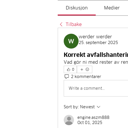
Diskusjon
Medier
Tilbake
werder werder
25. september 2025
Korrekt avfallshanter
Vad gör ni med rester av re
0
2 kommentarer
Write a comment...
Sort by:
Newest
engine.aszm888
Oct 01, 2025