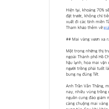
Hiện tại, khoảng 70% số
đặt trước, không chỉ t
xuất đi các tỉnh miền T
Tham khảo thêm về:
gi
## Mai vàng vươn xa r
Một trong những thị trư
ngoài Thành phố Hồ Chí
hậu lạnh, hoa mai vận 
người trồng phải tuốt l
bung nụ đúng Tết.
Anh Trần Văn Thắng, mộ
nay, nhiều vùng trồng đ
nguồn cung đào giảm mạ
càng chuộng mai vàng 