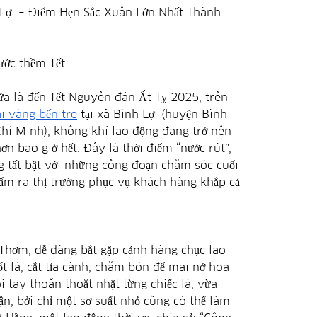
Lợi – Điểm Hẹn Sắc Xuân Lớn Nhất Thành 
ước thềm Tết
a là đến Tết Nguyên đán Ất Tỵ 2025, trên 
i vàng bến tre
 tại xã Bình Lợi (huyện Bình 
í Minh), không khí lao động đang trở nên 
ơn bao giờ hết. Đây là thời điểm “nước rút”, 
tất bật với những công đoạn chăm sóc cuối 
ẩm ra thị trường phục vụ khách hàng khắp cả 
hơm, dễ dàng bắt gặp cảnh hàng chục lao 
t lá, cắt tỉa cành, chăm bón để mai nở hoa 
 tay thoăn thoắt nhặt từng chiếc lá, vừa 
n, bởi chỉ một sơ suất nhỏ cũng có thể làm 