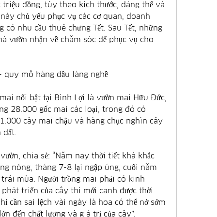
 triệu đồng, tùy theo kích thước, dáng thế và 
 này chủ yếu phục vụ các cơ quan, doanh 
 có nhu cầu thuê chưng Tết. Sau Tết, những 
hà vườn nhận về chăm sóc để phục vụ cho 
– quy mô hàng đầu làng nghề
ai nổi bật tại Bình Lợi là vườn mai Hữu Đức, 
ng 28.000 gốc mai các loại, trong đó có 
1.000 cây mai chậu và hàng chục nghìn cây 
 đất.
ườn, chia sẻ: “Năm nay thời tiết khá khắc 
ắng nóng, tháng 7-8 lại ngập úng, cuối năm 
trái mùa. Người trồng mai phải có kinh 
phát triển của cây thì mới canh được thời 
hỉ cần sai lệch vài ngày là hoa có thể nở sớm 
n đến chất lượng và giá trị của cây”.