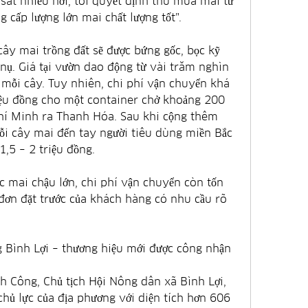
sát nhiều nơi, tôi quyết định thu mua mai từ 
g cấp lượng lớn mai chất lượng tốt”.
ây mai trồng đất sẽ được bứng gốc, bọc kỹ 
nụ. Giá tại vườn dao động từ vài trăm nghìn 
 mỗi cây. Tuy nhiên, chi phí vận chuyển khá 
iệu đồng cho một container chở khoảng 200 
hí Minh ra Thanh Hóa. Sau khi cộng thêm 
ỗi cây mai đến tay người tiêu dùng miền Bắc 
,5 – 2 triệu đồng.
c mai chậu lớn, chi phí vận chuyển còn tốn 
ơn đặt trước của khách hàng có nhu cầu rõ 
 Bình Lợi – thương hiệu mới được công nhận
 Công, Chủ tịch Hội Nông dân xã Bình Lợi, 
hủ lực của địa phương với diện tích hơn 606 