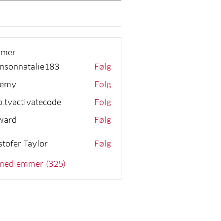
mmer
nsonnatalie183
Følg
remy
Følg
o.tvactivatecode
Følg
activatecode
ward
Følg
stofer Taylor
Følg
 medlemmer (325)