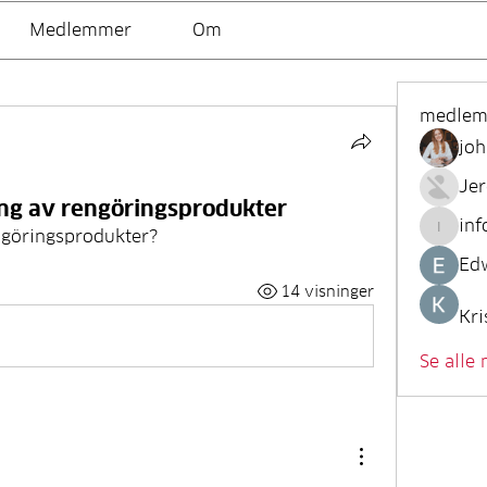
Medlemmer
Om
medle
joh
Je
ing av rengöringsprodukter
inf
ngöringsprodukter?
info.tv
Ed
14 visninger
Kri
Se alle