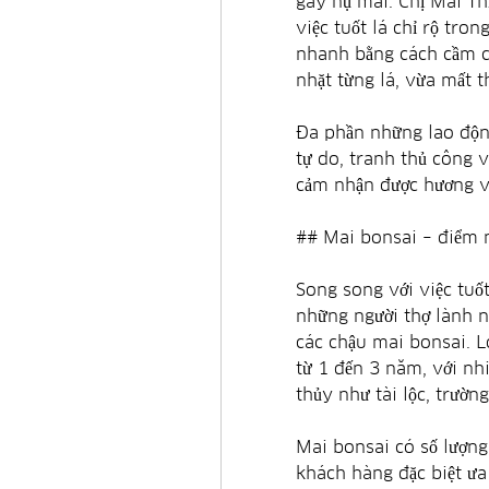
gãy nụ mai. Chị Mai Thị
việc tuốt lá chỉ rộ tro
nhanh bằng cách cầm cả
nhặt từng lá, vừa mất t
Đa phần những lao động
tự do, tranh thủ công 
cảm nhận được hương vị
## Mai bonsai – điểm n
Song song với việc tuốt
những người thợ lành n
các chậu mai bonsai. L
từ 1 đến 3 năm, với nh
thủy như tài lộc, trường
Mai bonsai có số lượng 
khách hàng đặc biệt ưa