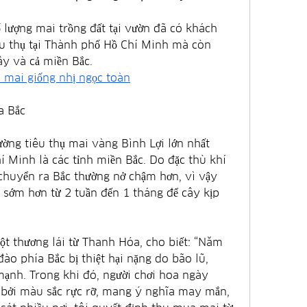
 lượng mai trồng đất tại vườn đã có khách 
iêu thụ tại Thành phố Hồ Chí Minh mà còn 
ây và cả miền Bắc.
á mai giống nhị ngọc toàn
a Bắc
ờng tiêu thụ mai vàng Bình Lợi lớn nhất 
 Minh là các tỉnh miền Bắc. Do đặc thù khí 
chuyển ra Bắc thường nở chậm hơn, vì vậy 
á sớm hơn từ 2 tuần đến 1 tháng để cây kịp 
t thương lái từ Thanh Hóa, cho biết: “Năm 
ào phía Bắc bị thiệt hại nặng do bão lũ, 
nh. Trong khi đó, người chơi hoa ngày 
bởi màu sắc rực rỡ, mang ý nghĩa may mắn, 