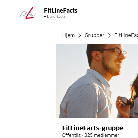
FitLineFacts
– bare facts
Hjem
Grupper
FitLineFa
FitLineFacts-gruppe
Offentlig
·
325 medlemmer