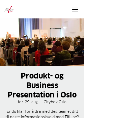
FitLineFacts
– bare facts
Produkt- og
Business
Presentation i Oslo
tor. 29. aug.
  |  
Citybox Oslo
Er du klar for å dra med deg teamet ditt
til neste informasjonskveld med FitLine?