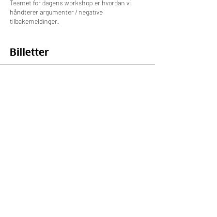
Teamet for dagens workshop er hvordan vi
håndterer argumenter / negative
tilbakemeldinger.
Dette eventet er helt gratis!
Billetter
Salget ble avsluttet
Billettype
Online billett
Pris
0,00 kr
Del dette arrangementet