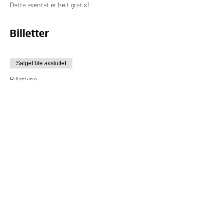
Dette eventet er helt gratis!
Billetter
Salget ble avsluttet
Billettype
Online billett
Pris
0,00 kr
Del dette arrangementet