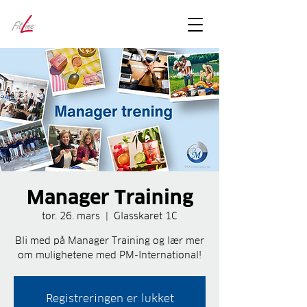
FitLineFacts
– bare facts
Manager Training
tor. 26. mars
  |  
Glasskaret 1C
Bli med på Manager Training og lær mer
om mulighetene med PM-International!
Registreringen er lukket