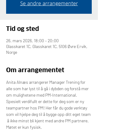
Se andre arrangementer
Tid og sted
26. mars 2026, 18:00 – 20:00
Glasskaret 1C, Glasskaret 1C, 5106 Øvre Ervik,
Norge
Om arrangementet
Anita Alnæs arrangerer Manager Trening for 
alle som har lyst til å gå i dybden og forstå mer 
om mulighetene med PM-International. 
Spesielt verdifullt er dette for deg som er ny 
teampartner hos PM! Her får du gode verktøy 
som vil hjelpe deg til å bygge opp ditt eget team 
 å ikke minst bli kjent med andre PM partnere. 
Møtet er kun fysisk.