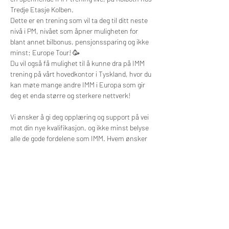
Tredje Etasje Kolben.
Dette er en trening som vil ta deg til ditt neste 
nivå i PM, nivået som åpner muligheten for 
blant annet bilbonus, pensjonssparing og ikke 
minst: Europe Tour! 🥳
Du vil også få mulighet til å kunne dra på IMM 
trening på vårt hovedkontor i Tyskland, hvor du 
kan møte mange andre IMM i Europa som gir 
deg et enda større og sterkere nettverk! 
Vi ønsker å gi deg opplæring og support på vei 
mot din nye kvalifikasjon, og ikke minst belyse 
alle de gode fordelene som IMM. Hvem ønsker 
ikke å å dra på Europe Tour i Kroatia med over 
3750 andre Teampartnere, og oppleve 
stemningen med andre som elsker nettopp 
det samme som deg?🙌
Bli…