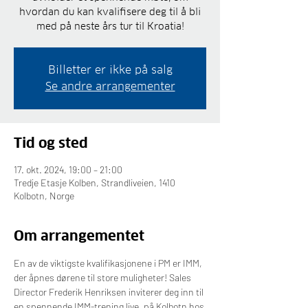
hvordan du kan kvalifisere deg til å bli
med på neste års tur til Kroatia!
Billetter er ikke på salg
Se andre arrangementer
Tid og sted
17. okt. 2024, 19:00 – 21:00
Tredje Etasje Kolben, Strandliveien, 1410
Kolbotn, Norge
Om arrangementet
En av de viktigste kvalifikasjonene i PM er IMM, 
der åpnes dørene til store muligheter! Sales 
Director Frederik Henriksen inviterer deg inn til 
en spennende IMM-trening live, på Kolbotn hos 