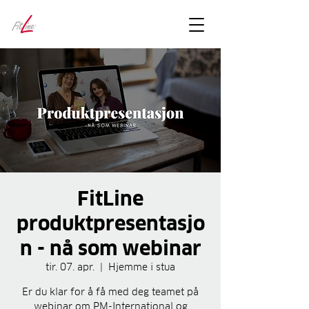
FitLineFacts
– bare facts
FitLine
produktpresentasjo
n - nå som webinar
tir. 07. apr.
  |  
Hjemme i stua
Er du klar for å få med deg teamet på
webinar om PM-International og