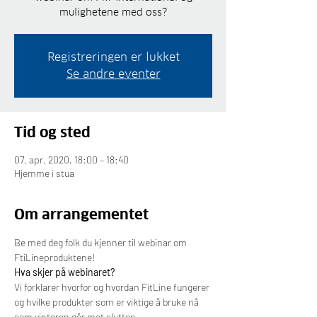
mulighetene med oss?
Registreringen er lukket
Se andre eventer
Tid og sted
07. apr. 2020, 18:00 – 18:40
Hjemme i stua
Om arrangementet
Be med deg folk du kjenner til webinar om 
FtiLineproduktene!
Hva skjer på webinaret?
Vi forklarer hvorfor og hvordan FitLine fungerer 
og hvilke produkter som er viktige å bruke nå 
som vinteren går mot slutten 