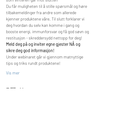
Du får muligheten til å stille spørsmål og høre 
tilbakemeldinger fra andre som allerede 
kjenner produktene våre. Til slutt forklarer vi 
deg hvordan du selv kan komme i gang og 
booste energi, immunforsvar og få god søvn og 
restitusjon - skreddersydd nettopp for deg!
Meld deg på og inviter egne gjester NÅ og 
sikre deg god informasjon!
Under webinaret går vi gjennom matnyttige 
tips og triks rundt produktene! 
Vis mer
Billetter
Salget ble avsluttet
Billettype
Deltagelse på Webinar