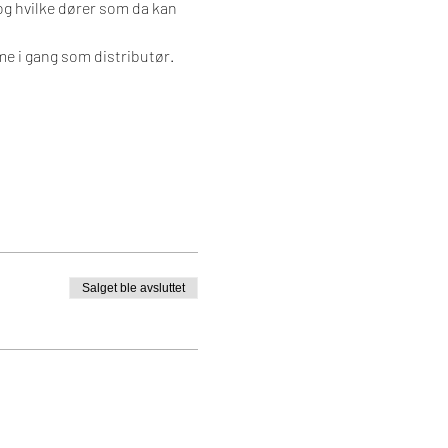
og hvilke dører som da kan 
e i gang som distributør. 
Salget ble avsluttet