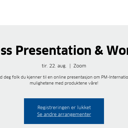
ss Presentation & W
tir. 22. aug.
  |  
Zoom
 deg folk du kjenner til en online presentasjon om PM-Internati
mulighetene med produktene våre!
Registreringen er lukket
Se andre arrangementer