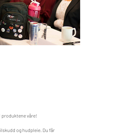
d produktene våre!
lskudd og hudpleie. Du får 