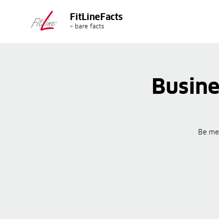
FitLineFacts
– bare facts
Busine
Be med