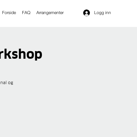
Logg inn
Forside
FAQ
Arrangementer
orkshop
onal og