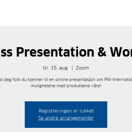
ss Presentation & W
tir. 15. aug.
  |  
Zoom
 deg folk du kjenner til en online presentasjon om PM-Internati
mulighetene med produktene våre!
Registreringen er lukket
Se andre arrangementer