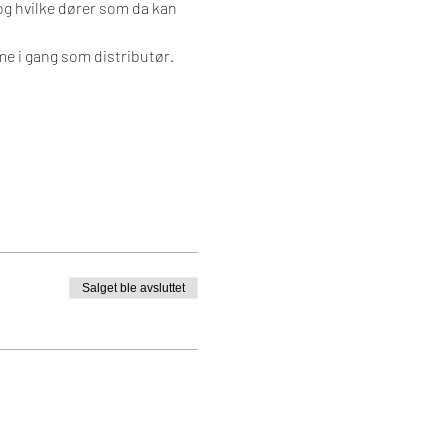
og hvilke dører som da kan 
e i gang som distributør. 
Salget ble avsluttet