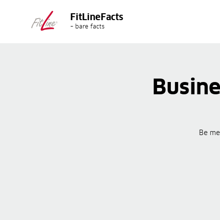
FitLineFacts
– bare facts
Busine
Be med