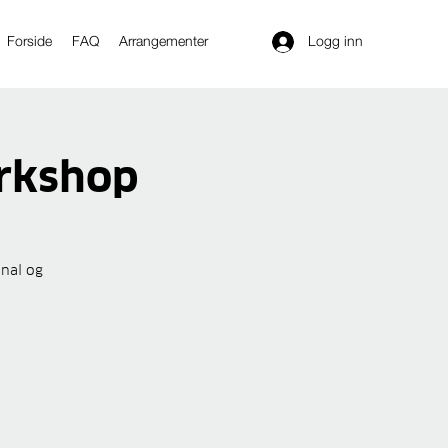
Logg inn
Forside
FAQ
Arrangementer
orkshop
onal og