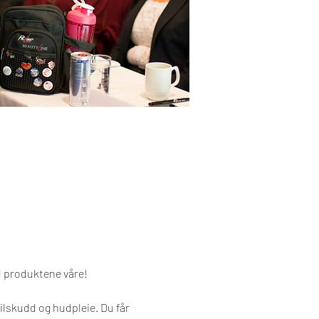
d produktene våre!
lskudd og hudpleie. Du får 