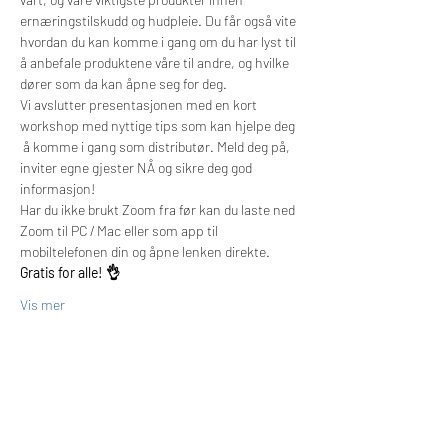
ernæringstilskudd og hudpleie. Du får også vite 
hvordan du kan komme i gang om du har lyst til 
å anbefale produktene våre til andre, og hvilke 
dører som da kan åpne seg for deg.
Vi avslutter presentasjonen med en kort 
workshop med nyttige tips som kan hjelpe deg 
 å komme i gang som distributør. Meld deg på, 
inviter egne gjester NÅ og sikre deg god 
informasjon!
Har du ikke brukt Zoom fra før kan du laste ned 
Zoom til PC / Mac eller som app til 
mobiltelefonen din og åpne lenken direkte.
Gratis for alle! 👌
Vis mer
Billetter
Salget ble avsluttet