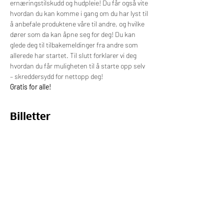
ernæringstilskudd og hudpleie! Du får også vite 
hvordan du kan komme i gang om du har lyst til 
å anbefale produktene våre til andre, og hvilke 
dører som da kan åpne seg for deg! Du kan 
glede deg til tilbakemeldinger fra andre som 
allerede har startet. Til slutt forklarer vi deg 
hvordan du får muligheten til å starte opp selv 
– skreddersydd for nettopp deg!
Gratis for alle! 
Billetter
Salget ble avsluttet
Billettype
Deltagelse på webinar
Pris
0,00 kr