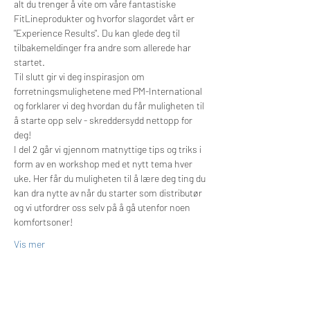
alt du trenger å vite om våre fantastiske 
FitLineprodukter og hvorfor slagordet vårt er 
"Experience Results". Du kan glede deg til 
tilbakemeldinger fra andre som allerede har 
startet.
Til slutt gir vi deg inspirasjon om 
forretningsmulighetene med PM-International 
og forklarer vi deg hvordan du får muligheten til 
å starte opp selv - skreddersydd nettopp for 
deg!
I del 2 går vi gjennom matnyttige tips og triks i 
form av en workshop med et nytt tema hver 
uke. Her får du muligheten til å lære deg ting du 
kan dra nytte av når du starter som distributør 
og vi utfordrer oss selv på å gå utenfor noen 
komfortsoner!
Vis mer
Billetter