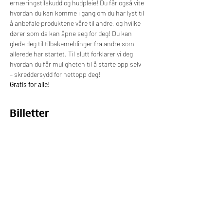
ernæringstilskudd og hudpleie! Du får også vite 
hvordan du kan komme i gang om du har lyst til 
å anbefale produktene våre til andre, og hvilke 
dører som da kan åpne seg for deg! Du kan 
glede deg til tilbakemeldinger fra andre som 
allerede har startet. Til slutt forklarer vi deg 
hvordan du får muligheten til å starte opp selv 
– skreddersydd for nettopp deg!
Gratis for alle! 
Billetter
Salget ble avsluttet
Billettype
Deltagelse på webinar
Pris
0,00 kr