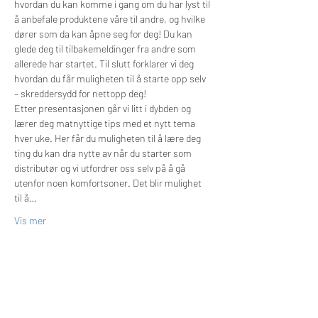
hvordan du kan komme i gang om du har lyst til 
å anbefale produktene våre til andre, og hvilke 
dører som da kan åpne seg for deg! Du kan 
glede deg til tilbakemeldinger fra andre som 
allerede har startet. Til slutt forklarer vi deg 
hvordan du får muligheten til å starte opp selv 
– skreddersydd for nettopp deg!
Etter presentasjonen går vi litt i dybden og 
lærer deg matnyttige tips med et nytt tema 
hver uke. Her får du muligheten til å lære deg 
ting du kan dra nytte av når du starter som 
distributør og vi utfordrer oss selv på å gå 
utenfor noen komfortsoner. Det blir mulighet 
til å…
Vis mer
Billetter
Salget ble avsluttet