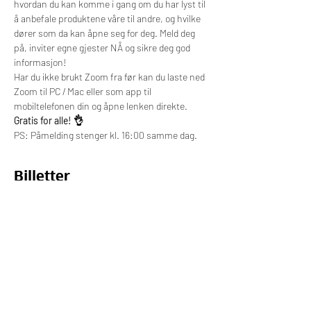
hvordan du kan komme i gang om du har lyst til 
å anbefale produktene våre til andre, og hvilke 
dører som da kan åpne seg for deg. Meld deg 
på, inviter egne gjester NÅ og sikre deg god 
informasjon!
Har du ikke brukt Zoom fra før kan du laste ned 
Zoom til PC / Mac eller som app til 
mobiltelefonen din og åpne lenken direkte.
Gratis for alle! 👌
PS: Påmelding stenger kl. 16:00 samme dag.
Billetter
Salget ble avsluttet
Billettype
Online billett
Pris
0,00 kr