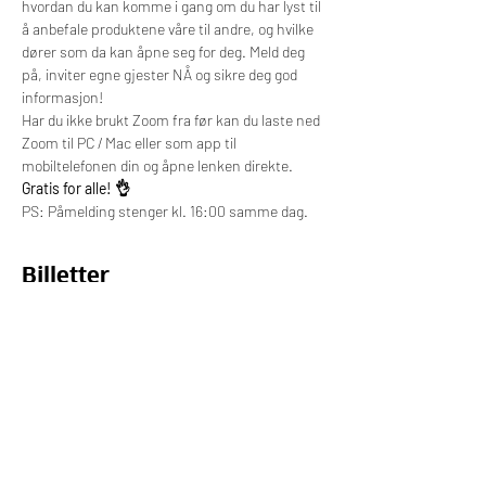
hvordan du kan komme i gang om du har lyst til 
å anbefale produktene våre til andre, og hvilke 
dører som da kan åpne seg for deg. Meld deg 
på, inviter egne gjester NÅ og sikre deg god 
informasjon!
Har du ikke brukt Zoom fra før kan du laste ned 
Zoom til PC / Mac eller som app til 
mobiltelefonen din og åpne lenken direkte.
Gratis for alle! 👌
PS: Påmelding stenger kl. 16:00 samme dag.
Billetter
Salget ble avsluttet
Billettype
Deltagelse på webinar
Pris
0,00 kr