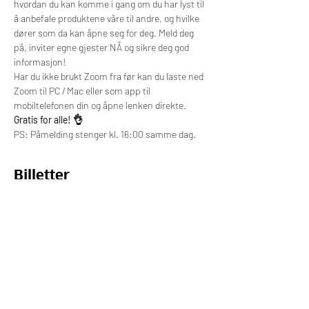
hvordan du kan komme i gang om du har lyst til 
å anbefale produktene våre til andre, og hvilke 
dører som da kan åpne seg for deg. Meld deg 
på, inviter egne gjester NÅ og sikre deg god 
informasjon!
Har du ikke brukt Zoom fra før kan du laste ned 
Zoom til PC / Mac eller som app til 
mobiltelefonen din og åpne lenken direkte.
Gratis for alle! 👌
PS: Påmelding stenger kl. 16:00 samme dag.
Billetter
Salget ble avsluttet
Billettype
Deltagelse på webinar
Pris
0,00 kr