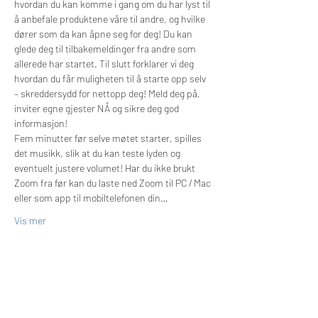
hvordan du kan komme i gang om du har lyst til 
å anbefale produktene våre til andre, og hvilke 
dører som da kan åpne seg for deg! Du kan 
glede deg til tilbakemeldinger fra andre som 
allerede har startet. Til slutt forklarer vi deg 
hvordan du får muligheten til å starte opp selv 
– skreddersydd for nettopp deg! Meld deg på, 
inviter egne gjester NÅ og sikre deg god 
informasjon!
Fem minutter før selve møtet starter, spilles 
det musikk, slik at du kan teste lyden og 
eventuelt justere volumet! Har du ikke brukt 
Zoom fra før kan du laste ned Zoom til PC / Mac 
eller som app til mobiltelefonen din…
Vis mer
Billetter
Salget ble avsluttet