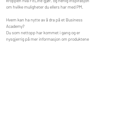
kroppen hva FitLine gjør, og herlig inspirasjon 
om hvilke muligheter du ellers har med PM.
Hvem kan ha nytte av å dra på et Business 
Academy?
Du som nettopp har kommet i gang og er 
nysgjerrig på mer informasjon om produktene
Du som kjenner noen som kunne trengt litt 
mer overskudd i hverdagen
Du som har skjønt at det finnes muligheter 
med PM og som har lyst til å høre mer om dette
Du som er på jakt etter å jobbe med kule folk, 
kule produkter og et utrolig kult salgskonsept!
Del dette arrangementet