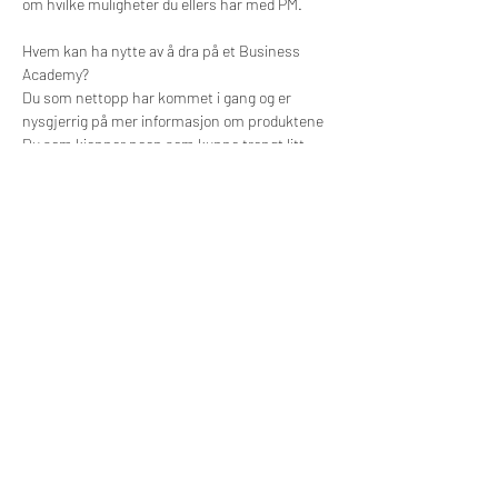
om hvilke muligheter du ellers har med PM.
Hvem kan ha nytte av å dra på et Business 
Academy?
Du som nettopp har kommet i gang og er 
nysgjerrig på mer informasjon om produktene
Du som kjenner noen som kunne trengt litt 
mer overskudd i hverdagen
Du som har skjønt at det finnes muligheter 
med PM og som har lyst til å høre mer om dette
Du som er på jakt etter å jobbe med kule folk, 
kule produkter og et utrolig kult salgskonsept!
Del dette arrangementet