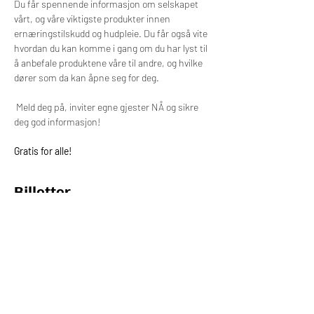
Du får spennende informasjon om selskapet 
vårt, og våre viktigste produkter innen 
ernæringstilskudd og hudpleie. Du får også vite 
hvordan du kan komme i gang om du har lyst til 
å anbefale produktene våre til andre, og hvilke 
dører som da kan åpne seg for deg.
 Meld deg på, inviter egne gjester NÅ og sikre 
deg god informasjon!
Gratis for alle!
Billetter
Salget ble avsluttet
Billettype
Online billett
Pris