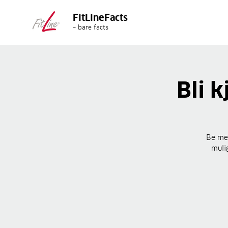
FitLineFacts
– bare facts
Bli 
Be med
muli