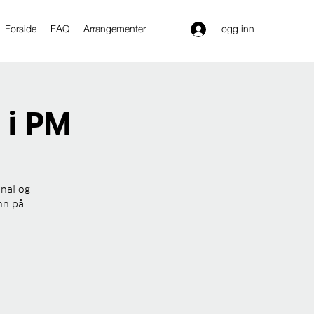
Logg inn
Forside
FAQ
Arrangementer
 i PM
onal og
nn på