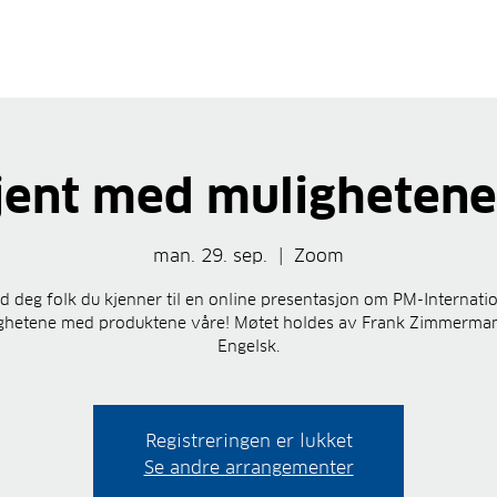
kjent med mulighetene
man. 29. sep.
  |  
Zoom
 deg folk du kjenner til en online presentasjon om PM-Internati
ghetene med produktene våre! Møtet holdes av Frank Zimmerma
Engelsk.
Registreringen er lukket
Se andre arrangementer