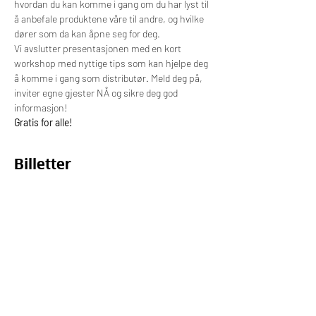
hvordan du kan komme i gang om du har lyst til 
å anbefale produktene våre til andre, og hvilke 
dører som da kan åpne seg for deg.
Vi avslutter presentasjonen med en kort 
workshop med nyttige tips som kan hjelpe deg 
å komme i gang som distributør. Meld deg på, 
inviter egne gjester NÅ og sikre deg god 
informasjon!
Gratis for alle!
Billetter
Salget ble avsluttet
Billettype
Online billett
Pris
0,00 kr