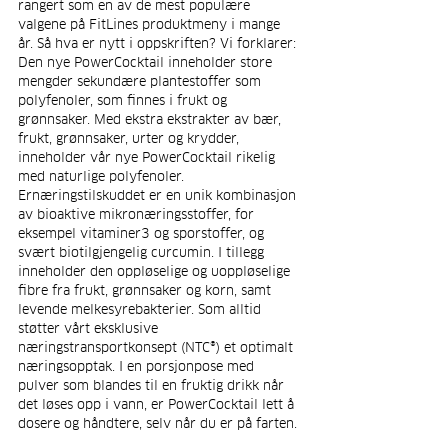
rangert som en av de mest populære 
valgene på FitLines produktmeny i mange 
år. Så hva er nytt i oppskriften? Vi forklarer: 
Den nye PowerCocktail inneholder store 
mengder sekundære plantestoffer som 
polyfenoler, som finnes i frukt og 
grønnsaker. Med ekstra ekstrakter av bær, 
frukt, grønnsaker, urter og krydder, 
inneholder vår nye PowerCocktail rikelig 
med naturlige polyfenoler. 
Ernæringstilskuddet er en unik kombinasjon 
av bioaktive mikronæringsstoffer, for 
eksempel vitaminer3 og sporstoffer, og 
svært biotilgjengelig curcumin. I tillegg 
inneholder den oppløselige og uoppløselige 
fibre fra frukt, grønnsaker og korn, samt 
levende melkesyrebakterier. Som alltid 
støtter vårt eksklusive 
næringstransportkonsept (NTC®) et optimalt 
næringsopptak. I en porsjonpose med 
pulver som blandes til en fruktig drikk når 
det løses opp i vann, er PowerCocktail lett å 
dosere og håndtere, selv når du er på farten.