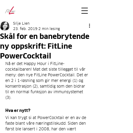
FitLineFacts
– bare facts
Silje Lien
23. feb. 2019
2 min lesing
Skål for en banebrytende
ny oppskrift: FitLine
PowerCocktail
Nå er det Happy Hour i FitLine-
cocktailbaren! Møt det siste tillegget til vår 
meny: den nye FitLine PowerCocktail. Det er 
en 2 i 1-løsning som gir mer energi (1) og 
konsentrasjon (2), samtidig som den bidrar 
til en normal funksjon av immunsystemet 
(3).
Hva er nytt?
Vi kan trygt si at PowerCocktail er en av de 
faste blant våre næringstilskudd. Siden den 
først ble lansert i 2008, har den vært 