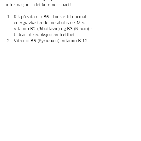
informasjon – det kommer snart!
Rik på vitamin B6 - bidrar til normal 
energiavkastende metabolisme. Med 
vitamin B2 (Riboflavin) og B3 (Niacin) - 
bidrar til reduksjon av tretthet.
Vitamin B6 (Pyridoxin), vitamin B 12 
(kobolamin) og vitamin C - bidrar til 
normal psykologisk funksjon
Rik på vitamin C og selen - bidrar til 
normal funksjon av immunsystemet
Rik på vitamin B6 og vitamin C - bidrar 
til normal energiavkastende 
metabolisme.
Facts
Se alle
Siste innlegg