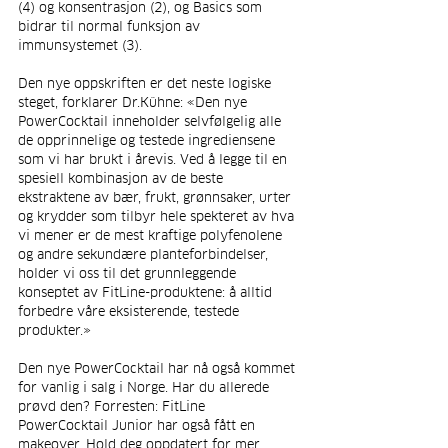
(4) og konsentrasjon (2), og Basics som 
bidrar til normal funksjon av 
immunsystemet (3).
Den nye oppskriften er det neste logiske 
steget, forklarer Dr.Kühne: «Den nye 
PowerCocktail inneholder selvfølgelig alle 
de opprinnelige og testede ingrediensene 
som vi har brukt i årevis. Ved å legge til en 
spesiell kombinasjon av de beste 
ekstraktene av bær, frukt, grønnsaker, urter 
og krydder som tilbyr hele spekteret av hva 
vi mener er de mest kraftige polyfenolene 
og andre sekundære planteforbindelser, 
holder vi oss til det grunnleggende 
konseptet av FitLine-produktene: å alltid 
forbedre våre eksisterende, testede 
produkter.»
Den nye PowerCocktail har nå også kommet 
for vanlig i salg i Norge. Har du allerede 
prøvd den? Forresten: FitLine 
PowerCocktail Junior har også fått en 
makeover. Hold deg oppdatert for mer 